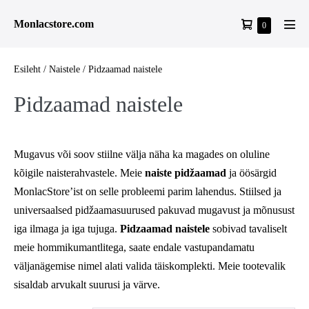
Skip
Shopping
Monlacstore.com
Items
0
to
Men
in
Cart
content
Tog
Cart
Esileht
/
Naistele
/ Pidzaamad naistele
Pidzaamad naistele
Mugavus või soov stiilne välja näha ka magades on oluline
kõigile naisterahvastele. Meie
naiste pidžaamad
ja öösärgid
MonlacStore’ist on selle probleemi parim lahendus. Stiilsed ja
universaalsed pidžaamasuurused pakuvad mugavust ja mõnusust
iga ilmaga ja iga tujuga.
Pidzaamad naistele
sobivad tavaliselt
meie
hommikumantlitega
, saate endale vastupandamatu
väljanägemise nimel alati valida täiskomplekti. Meie tootevalik
sisaldab arvukalt suurusi ja värve.