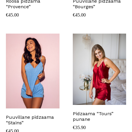
Puuvillane pidzaama
Roosa pidzama
“Bourges”
“Provence”
€
45.00
€
45.00
Pidzaama “Tours”
Puuvillane pidzaama
punane
“Stains”
€
35.90
€
45.00