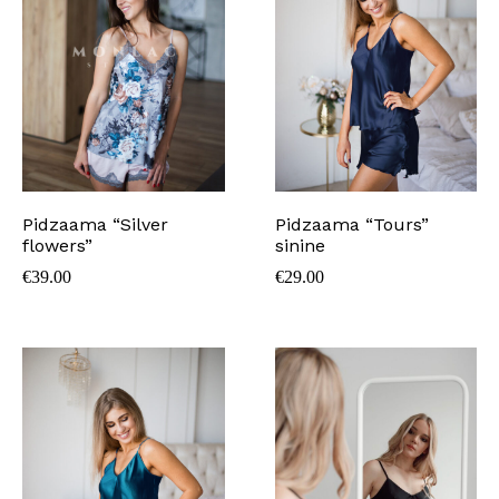
Pidzaama “Silver
Pidzaama “Tours”
flowers”
sinine
€
39.00
€
29.00