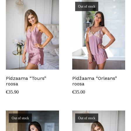
Out of stock
Pidzaama “Tours”
Pidžaama “Orleans”
roosa
roosa
€
35.90
€
35.00
Out of stock
Out of stock