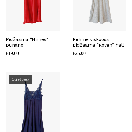
Pidžaama “Nimes”
Pehme viskoosa
punane
pidžaama “Royan” hall
€
19.00
€
25.00
Out of stock