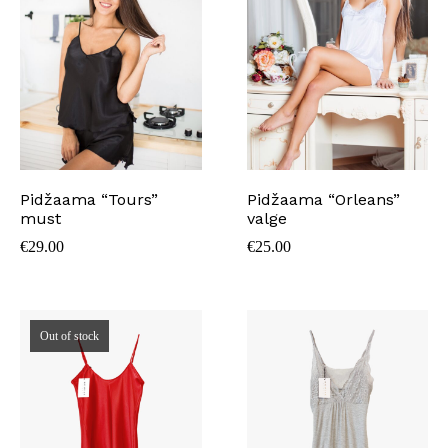
Pidžaama “Tours”
Pidžaama “Orleans”
must
valge
€
29.00
€
25.00
Out of stock