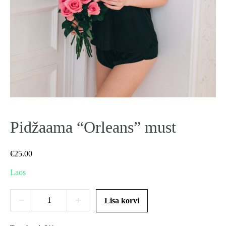
Pidžaama “Orleans” must
€
25.00
Laos
Pidžaama
Lisa korvi
Decrease
Increase
“Orleans”
quantity
quantity
must