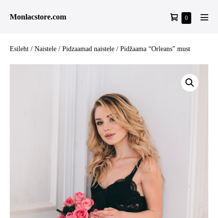
Skip
Shopping
Monlacstore.com
Items
0
to
Men
in
Cart
content
Tog
Cart
Esileht
/
Naistele
/
Pidzaamad naistele
/ Pidžaama “Orleans” must