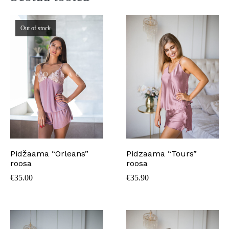
Out of stock
Pidžaama “Orleans”
Pidzaama “Tours”
roosa
roosa
€
35.00
€
35.90