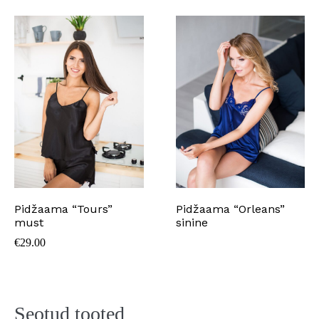
Pidžaama “Tours”
Pidžaama “Orleans”
must
sinine
€
29.00
Seotud tooted