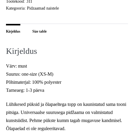
Tootekood:
311
kogus
Kategooria:
Pidzaamad naistele
Kirjeldus
Size table
Kirjeldus
Värv: must
Suurus: one-size (XS-M)
Põhimaterjal: 100% polyester
Tarneaeg: 1-3 päeva
Lühikesed püksid ja õlapaeltega topp on kaunistatud sama tooni
pitsiga. Universaalse suurusega pidžaama on valmistatud
kunstsiidist. Pehme pükste kumm tagab mugavuse kandmisel.
Õlapaelad ei ole reguleeritavad.