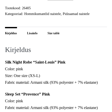
quantity
quantity
Pidzaama
Tootekood:
26405
Provence
Kategooriad:
Hommikumantlid naistele
,
Pidzaamad naistele
set
kogus
Kirjeldus
Lisainfo
Size table
Kirjeldus
Silk Night Robe “Saint-Louis” Pink
Color: pink
Size: One size (XS-L)
Fabric material: Armani silk (93% polyester + 7% elastane)
Sleep Set “Provence” Pink
Color: pink
Fabric material: Armani silk (93% polyester + 7% elastane)