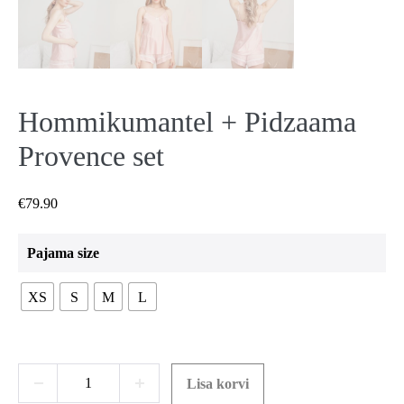
Hommikumantel + Pidzaama
Provence set
€
79.90
Pajama size
XS
S
M
L
Hommikumantel
Lisa korvi
Decrease
Increase
+