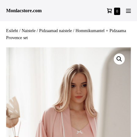
Skip
Shopping
Monlacstore.com
Items
0
to
Men
in
Cart
content
Tog
Cart
Esileht
/
Naistele
/
Pidzaamad naistele
/ Hommikumantel + Pidzaama
Provence set