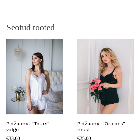
Seotud tooted
Pidžaama “Tours”
Pidžaama “Orleans”
valge
must
€
33.00
€
25.00