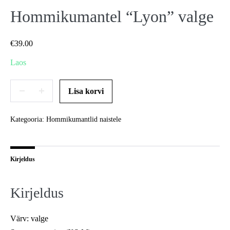
Hommikumantel “Lyon” valge
€
39.00
Laos
Hommikumantel
Lisa korvi
Decrease
Increase
“Lyon”
quantity
quantity
valge
Kategooria:
Hommikumantlid naistele
kogus
Kirjeldus
Kirjeldus
Värv: valge