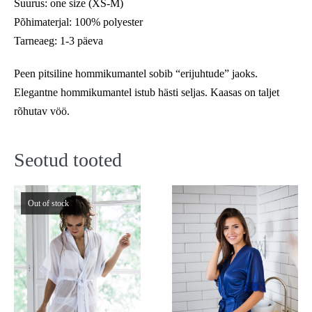
Suurus: one size (XS-M)
Põhimaterjal: 100% polyester
Tarneaeg: 1-3 päeva
Peen pitsiline hommikumantel sobib “erijuhtude” jaoks.
Elegantne hommikumantel istub hästi seljas. Kaasas on taljet
rõhutav vöö.
Seotud tooted
Out of stock