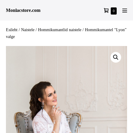
Skip
Shopping
Monlacstore.com
Items
0
to
Men
in
Cart
content
Tog
Cart
Esileht
/
Naistele
/
Hommikumantlid naistele
/ Hommikumantel “Lyon”
valge