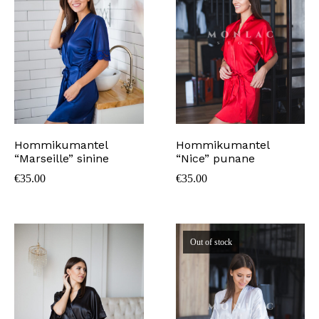
Hommikumantel
Hommikumantel
“Marseille” sinine
“Nice” punane
€
35.00
€
35.00
Out of stock