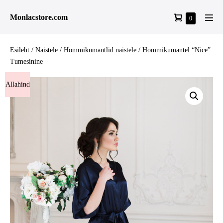
Skip
Shopping
Monlacstore.com
Items
0
to
Men
in
Cart
content
Tog
Cart
Esileht
/
Naistele
/
Hommikumantlid naistele
/ Hommikumantel “Nice”
Tumesinine
Allahind
lus!