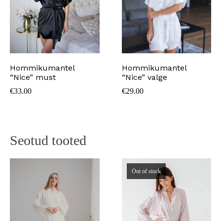
Hommikumantel
Hommikumantel
“Nice” must
“Nice” valge
€
33.00
€
29.00
Seotud tooted
Out of stock