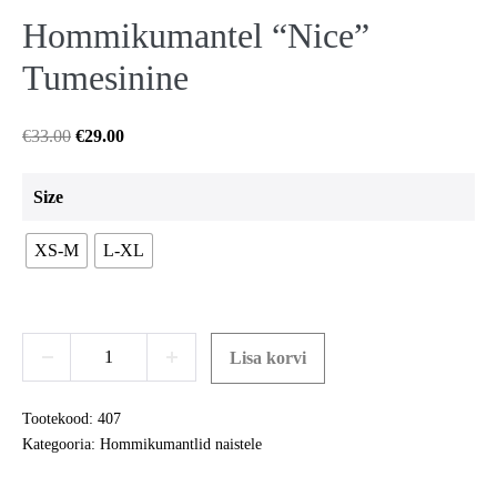
Hommikumantel “Nice”
Tumesinine
Algne
Current
€
33.00
€
29.00
hind
price
oli:
is:
Size
€33.00.
€29.00.
XS-M
L-XL
Hommikumantel
Lisa korvi
Decrease
Increase
“Nice”
quantity
quantity
Tumesinine
Tootekood:
407
kogus
Kategooria:
Hommikumantlid naistele