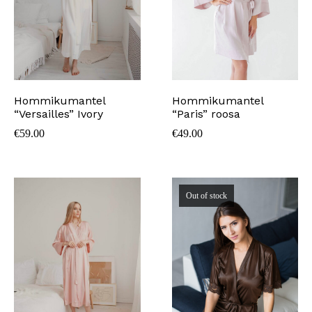
Hommikumantel
Hommikumantel
“Versailles” Ivory
“Paris” roosa
€
59.00
€
49.00
Out of stock